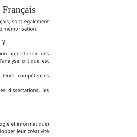
 Français
nçais, sont également
 de mémorisation.
 ?
ion approfondie des
analyse critique est
r leurs compétences
s dissertations, les
logie et informatique)
opper leur créativité