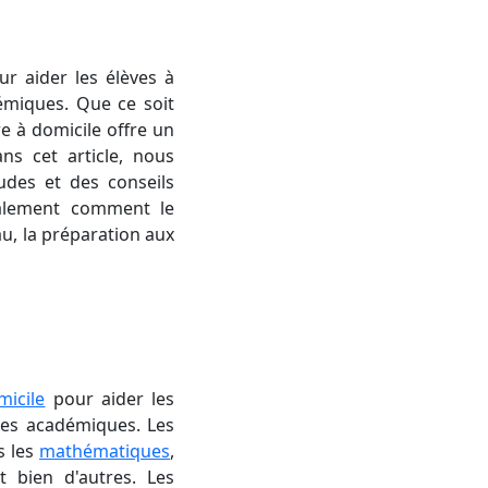
ur aider les élèves à
émiques. Que ce soit
re à domicile offre un
s cet article, nous
udes et des conseils
galement comment le
au, la préparation aux
micile
pour aider les
nces académiques. Les
s les
mathématiques
,
et bien d'autres. Les