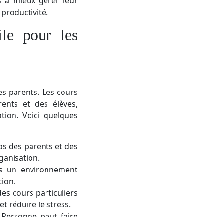
s à mieux gérer leur
 productivité.
ile pour les
es parents. Les cours
ents et des élèves,
tion. Voici quelques
ps des parents et des
ganisation.
ans un environnement
tion.
es cours particuliers
t réduire le stress.
 Personne peut faire