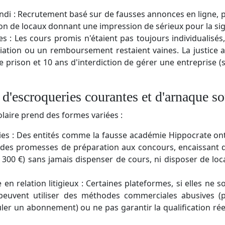
i : Recrutement basé sur de fausses annonces en ligne, p
sation de locaux donnant une impression de sérieux pour la si
 : Les cours promis n'étaient pas toujours individualisé
liation ou un remboursement restaient vaines. La justice 
e prison et 10 ans d'interdiction de gérer une entreprise 
d'escroqueries courantes et d'arnaque so
olaire prend des formes variées :
es : Des entités comme la fausse académie Hippocrate ont
 des promesses de préparation aux concours, encaissant de
6 300 €) sans jamais dispenser de cours, ni disposer de lo
 en relation litigieux : Certaines plateformes, si elles ne
peuvent utiliser des méthodes commerciales abusives (
nuler un abonnement) ou ne pas garantir la qualification ré