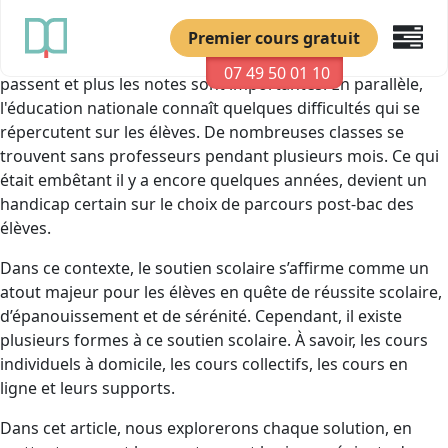
Depuis l’arrivée du contrôle continu, les notes dans
l’enseignement secondaire prennent une place primordiale
Premier cours gratuit
dans la course pour
Parcoursup
. Plus les trimestres
07 49 50 01 10
passent et plus les notes sont importantes. En parallèle,
l'éducation nationale connaît quelques difficultés qui se
répercutent sur les élèves. De nombreuses classes se
trouvent sans professeurs pendant plusieurs mois. Ce qui
était embêtant il y a encore quelques années, devient un
handicap certain sur le choix de parcours post-bac des
élèves.
Dans ce contexte, le soutien scolaire s’affirme comme un
atout majeur pour les élèves en quête de réussite scolaire,
d’épanouissement et de sérénité. Cependant, il existe
plusieurs formes à ce soutien scolaire. À savoir, les cours
individuels à domicile, les cours collectifs, les cours en
ligne et leurs supports.
Dans cet article, nous explorerons chaque solution, en