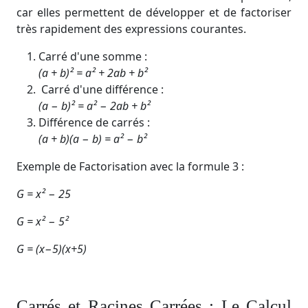
car elles permettent de développer et de factoriser
très rapidement des expressions courantes.
Carré d'une somme :
(a + b)² = a² + 2ab + b²
Carré d'une différence :
(a − b)² = a² − 2ab + b²
Différence de carrés :
(a + b)(a − b) = a² − b²
Exemple de Factorisation avec la formule 3 :
G = x² − 25
G = x² − 5²
G = (x−5)(x+5)
Carrés et Racines Carrées : Le Calcul