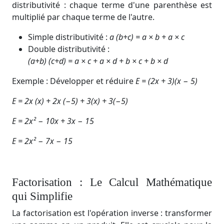
distributivité : chaque terme d'une parenthèse est
multiplié par chaque terme de l'autre.
Simple distributivité :
a (b+c) = a × b + a × c
Double distributivité :
(a+b) (c+d) = a × c + a × d + b × c + b × d
Exemple : Développer et réduire
E = (2x + 3)(x − 5)
E = 2x (x) + 2x (−5) + 3(x) + 3(−5)
E = 2x² − 10x + 3x − 15
E = 2x² − 7x − 15
Factorisation : Le Calcul Mathématique
qui Simplifie
La factorisation est l'opération inverse : transformer