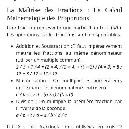
La Maîtrise des Fractions : Le Calcul
Mathématique des Proportions
Une fraction représente une partie d'un tout (
a/b
​).
Les opérations sur les fractions sont indispensables.
Addition et Soustraction : Il faut impérativement
mettre les fractions au même dénominateur
(utiliser un multiple commun).
2 / 3 ​+ 1 / 4 ​= (2 × 4) / (3 × 4) ​+ (1 × 3) / (4 × 3)​ = 8 /
12 ​+ 3​ / 12 = 11 / 12​
Multiplication : On multiplie les numérateurs
entre eux et les dénominateurs entre eux.
a / b ​× c / d ​= (a × c) / (b × d​)
Division : On multiplie la première fraction par
l'inverse de la seconde.
a / b ​÷ c / d ​= a​ / b × d​ / c
Utilité : Les fractions sont utilisées en cuisine