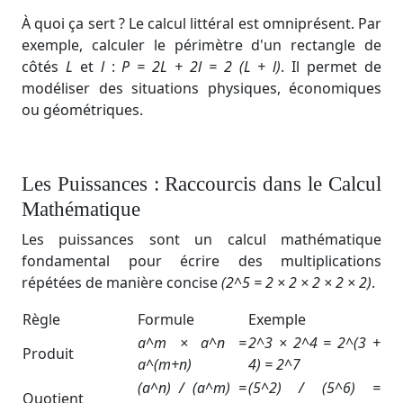
À quoi ça sert ? Le calcul littéral est omniprésent. Par
exemple, calculer le périmètre d'un rectangle de
côtés
L
et
l
:
P = 2L + 2l = 2 (L + l)
. Il permet de
modéliser des situations physiques, économiques
ou géométriques.
Les Puissances : Raccourcis dans le Calcul
Mathématique
Les puissances sont un calcul mathématique
fondamental pour écrire des multiplications
répétées de manière concise
(2^5 = 2 × 2 × 2 × 2 × 2)
.
Règle
Formule
Exemple
a^m × a^n =
2^3 × 2^4 = 2^(3 +
Produit
a^(m+n)
4) = 2^7
(a^n) / (a^m​) =
(5^2) / (5^6) ​=
Quotient