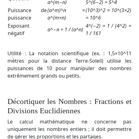
a^(m−n)
5^(6−2) = 5^4
Puissance de
(a^m)^n =
(10^3)^2 = 10^(3×2)
puissance
a^(m×n)
= 10^6
Exposant
4^(−2) = 1 / (4^2) ​=
a^−n = 1 / (a^n)
négatif
1 / 161
Utilité : La notation scientifique (ex. : 1,5×10^11
mètres pour la distance Terre-Soleil) utilise les
puissances de 10 pour manipuler des nombres
extrêmement grands ou petits.
Décortiquer les Nombres : Fractions et
Divisions Euclidiennes
Le calcul mathématique ne concerne pas
uniquement les nombres entiers ; il doit permettre
de gérer les proportions et les partages.