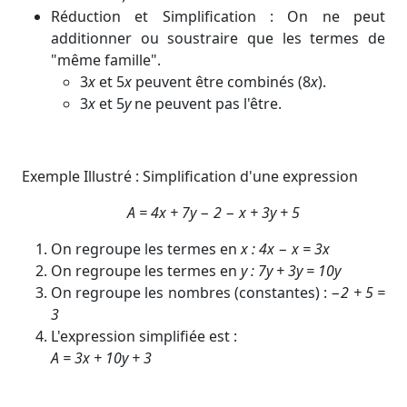
Réduction et Simplification : On ne peut
additionner ou soustraire que les termes de
"même famille".
3
x
et 5
x
peuvent être combinés (8
x
).
3
x
et 5
y
ne peuvent pas l'être.
Exemple Illustré : Simplification d'une expression
A = 4x + 7y − 2 − x + 3y + 5
On regroupe les termes en
x : 4x − x = 3x
On regroupe les termes en
y : 7y + 3y = 10y
On regroupe les nombres (constantes) :
−2 + 5 =
3
L'expression simplifiée est :
A = 3x + 10y + 3