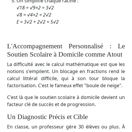
On simplifie chaque racine :
√18
​ = √9×2
​ = 3√2
√8
​ = √4×2
​ = 2√2
E​ = 3√2
​ + 2√2
​ = 5√2
L'Accompagnement Personnalisé : Le
Soutien Scolaire à Domicile comme Atout
La difficulté avec le calcul mathématique est que les
notions s'empilent. Un blocage en fractions rend le
calcul littéral difficile, qui à son tour bloque la
factorisation. C'est le fameux effet "boule de neige".
C'est là que le soutien scolaire à domicile devient un
facteur clé de succès et de progression.
Un Diagnostic Précis et Cible
En classe, un professeur gère 30 élèves ou plus. À