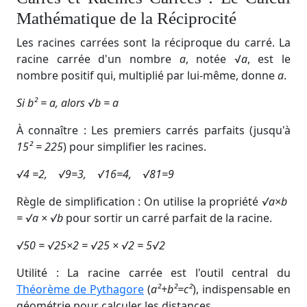
Mathématique de la Réciprocité
Les racines carrées sont la réciproque du carré. La
racine carrée d'un nombre
a
, notée √
a
, est le
nombre positif qui, multiplié par lui-même, donne
a
.
Si b² = a, alors √b = a
À connaître : Les premiers carrés parfaits (jusqu'à
15² = 225
) pour simplifier les racines.
√4
​ =2, √9
​=3, √16
​=4, √81
​=9
Règle de simplification : On utilise la propriété
√a×b
= √a
​× √b
​ pour sortir un carré parfait de la racine.
√50
​ = √25×2
​ = √25
​ × √2
​ = 5√2
Utilité : La racine carrée est l'outil central du
Théorème de Pythagore
(
a²+b²=c²
), indispensable en
géométrie pour calculer les distances.