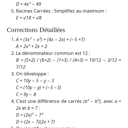
D = 4x² − 49
Racines Carrées : Simplifiez au maximum :
E​ = √18
​ + √8
Corrections Détaillées
A​ = (3x² − x²) + (4x − 2x) + (−5 +7)
A​ = 2x² + 2x + 2
Le dénominateur commun est 12 :
B = (5×2) / (6×2) ​− (1×3) / (4×3) ​= 10/12 ​− 3/12​ =
7/12​
On développe :
C​ = 10y − 5 − y − 3
C​ = (10y − y) + (−5 −3)
C​ = 9y − 8
C'est une différence de carrés
(a² − b²)
, avec
a =
2x
et
b = 7
:
D​ = (2x)² − 7²
D​ = (2x − 7)(2x + 7)