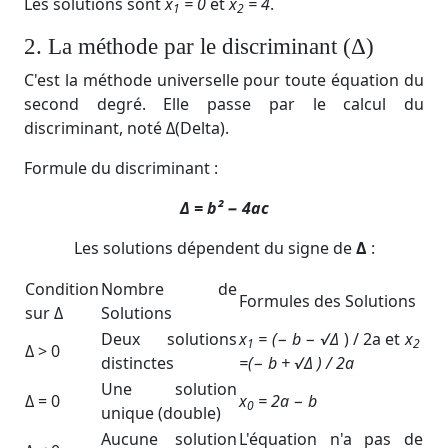
Les solutions sont
x
= 0
et
x
​ = 4
.
1
2
2. La méthode par le discriminant (Δ)
C'est la méthode universelle pour toute équation du
second degré. Elle passe par le calcul du
discriminant, noté Δ
(Delta).
Formule du discriminant :
Δ = b² − 4ac
Les solutions dépendent du signe de
Δ
:
Condition
Nombre de
Formules des Solutions
sur Δ
Solutions
Deux solutions
x
​= (− b − √Δ
) / 2a et
x
1
2
Δ > 0
distinctes
=(− b + √Δ​​ ) / 2a
Une solution
Δ = 0
x
​ = 2a − b​
0
unique (double)
Aucune solution
L'équation n'a pas de