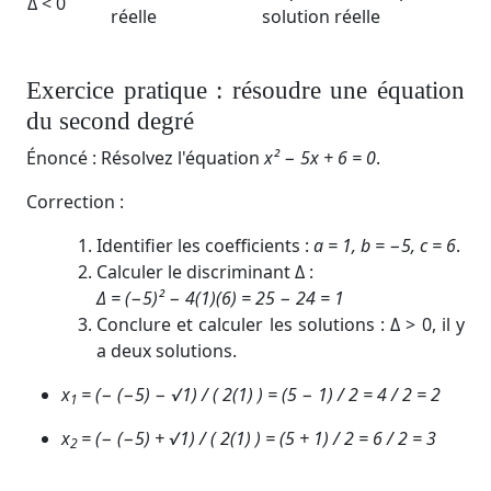
Δ < 0
réelle
solution réelle
Exercice pratique : résoudre une équation
du second degré
Énoncé : Résolvez l'équation
x² − 5x + 6 = 0
.
Correction :
Identifier les coefficients :
a = 1, b = −5, c = 6
.
Calculer le discriminant
Δ
:
Δ = (−5)² − 4(1)(6) = 25 − 24 = 1
Conclure et calculer les solutions :
Δ > 0
, il y
a deux solutions.
x
​= (− (−5) − √1) / ( 2(1) )​​ = (5 − 1​) / 2 = 4 / 2 ​= 2
1
x
= (− (−5) + √1) / ( 2(1) )​​ = (5 + 1​) / 2 = 6 / 2 ​= 3
2