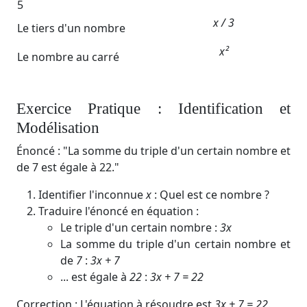
5
x / 3​
Le tiers d'un nombre
x²
Le nombre au carré
Exercice Pratique : Identification et
Modélisation
Énoncé : "La somme du triple d'un certain nombre et
de 7 est égale à 22."
Identifier l'inconnue
x
: Quel est ce nombre ?
Traduire l'énoncé en équation :
Le triple d'un certain nombre :
3x
La somme du triple d'un certain nombre et
de
7
:
3x + 7
... est égale à
22
:
3x + 7 = 22
Correction : L'équation à résoudre est
3x + 7 = 22
.