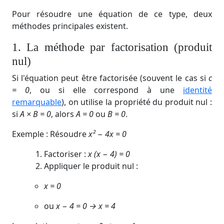
Pour résoudre une équation de ce type, deux
méthodes principales existent.
1. La méthode par factorisation (produit
nul)
Si l'équation peut être factorisée (souvent le cas si
c
= 0
, ou si elle correspond à une
identité
remarquable
), on utilise la propriété du produit nul :
si
A × B = 0
, alors
A = 0
ou
B = 0
.
Exemple : Résoudre
x² − 4x = 0
Factoriser :
x (x − 4) = 0
Appliquer le produit nul :
x = 0
ou
x − 4 = 0 → x = 4